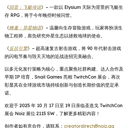
《
回音：飞艇传说
》– 一款以 Elysium 天际为背景的飞艇生
存 RPG，将于今年晚些时候问世。
《
蜂巢：异星物语
》– 温馨向生存冒险游戏，玩家将扮演生
物工程师，肩负研究外星生态以拯救地球的使命。
《
反抗引擎
》– 超高速复古射击游戏，将 90 年代射击游戏
的闪电节奏与毁天灭地的近战连招完美融合。
以多元化发行策略为核心，重点聚焦社群构建、达人合作及
早期 IP 培育，Snail Games 亮相 TwitchCon 展会，再次
彰显其在全球游戏市场持续创新与创造长期价值的坚定承
诺。
欢迎于 2025 年 10 月 17 日至 19 日亲临圣迭戈 TwitchCon
展会 Noiz 展位 2115 SW，了解更多精彩内容！
创作者如有意合作，请联系：
creatordirect@noiz.gg