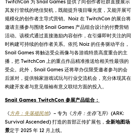
TwitchCon 为 Snail Games 提供了向创作者社群直接展示
其发行管线的绝佳契机，既能提升项目曝光度，又能开展可
规模化的创作者主导式营销。Noiz 在 TwitchCon 的展台将
邀请主播参与围绕 Snail Games 产品组合设计的付费营销
活动。该模式通过直接激励内容创作，在引爆即时关注的同
时构建可持续的创作者关系。依托 Noiz 的任务驱动平台，
Snail Games 将触达受众画像与各游戏特质高度重合的主
播，把 TwitchCon 上的重点作品精准推送给相关性最强的
受众。此外，Snail Games 还将举办仅限受邀者参与的会
后派对，提供独家游戏试玩与行业交流机会，充分体现其在
构建开发者与意见领袖有意义联结方面的投入。
Snail Games TwitchCon 参展产品组合：
《
方舟：失落殖民地
》– 专为《
方舟：生存飞升
》(ARK:
Survival Ascended) 打造的首部正传扩展包，
全新地图场
景
定于 2025 年 12 月上线。