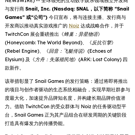
NEWSWIRE) -- 全球领先的互动数字娱乐领域独立开发商
与发行商
Snail, Inc. (Nasdaq: SNAL，以下简称 “Snail
Games” 或“公司”)
今日宣布，将与连接主播、发行商与
开发商以推动真实游戏推广的
Noiz
达成战略合作，并于
TwitchCon 展会重磅推出《
蜂巢：异星物语
》
(
Honeycomb: The World Beyond
)、《
反抗引擎
》
(
Rebel Engine
)、《
回音：飞艇传说
》(
Echoes of
Elysium
) 及《
方舟：失落殖民地
》(
ARK: Lost Colony
) 四
款新作。
该举措彰显了 Snail Games 的发行策略：通过将即将推出
的项目与创作者驱动的生态系统相融合，实现早期社群参与
度最大化，加速提升品牌知名度，并构建长期品牌价值潜
力。借助 TwitchCon 的受众群体与 Noiz 的任务驱动型平
台，Snail Games 正为其产品组合在研发周期的关键阶段
打造具有爆发力的传播势能。