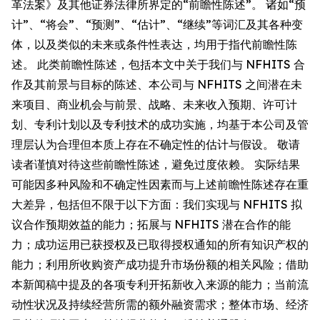
革法案》及其他证券法律所界定的“前瞻性陈述”。 诸如“预
计”、“将会”、“预测”、“估计”、“继续”等词汇及其各种变
体，以及类似的未来或条件性表达，均用于指代前瞻性陈
述。 此类前瞻性陈述，包括本文中关于我们与 NFHITS 合
作及其前景与目标的陈述、本公司与 NFHITS 之间潜在未
来项目、商业机会与前景、战略、未来收入预期、许可计
划、专利计划以及专利技术的成功实施，均基于本公司及管
理层认为合理但本质上存在不确定性的估计与假设。 敬请
读者谨慎对待这些前瞻性陈述，避免过度依赖。 实际结果
可能因多种风险和不确定性因素而与上述前瞻性陈述存在重
大差异，包括但不限于以下方面：我们实现与 NFHITS 拟
议合作预期效益的能力；拓展与 NFHITS 潜在合作的能
力；成功运用已获授权及已取得授权通知的所有知识产权的
能力；利用所收购资产成功提升市场份额的相关风险；借助
本新闻稿中提及的各项专利开拓新收入来源的能力；当前流
动性状况及持续经营所需的额外融资需求；整体市场、经济