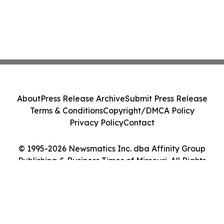
About
Press Release Archive
Submit Press Release
Terms & Conditions
Copyright/DMCA Policy
Privacy Policy
Contact
© 1995-2026 Newsmatics Inc. dba Affinity Group
Publishing & Business Times of Missouri. All Rights
Reserved.
Cookie Settings / Your Privacy Choices