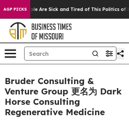
Win: “People Are Sick and Tired of This Politics of Hat
AGP PICKS
Bruder Consulting &
Venture Group 更名为 Dark
Horse Consulting
Regenerative Medicine