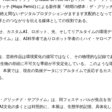
(Maja Petrić) による新作展『
時間の標本：ザ・グリッ
、そして絶え間ないデジタルプロダクションがますます支配的とな
界とのつながりを伝える媒体としての役割である。
せ、カスタムAI、ロボット、光、そしてリアルタイムの環境
』は、AI科学者でありロボット学者のミハイ・ヤロベアヌ (Mih
は、芸術作品は環境変化の描写ではなく、その物理的な記録であ
の生物の存続に不可欠な季節が不安定化している。 このような
 本展では、現在の気候データにリアルタイムで反応するカス
る。
・グリッチド・サブライム
』は、同フェスティバルが焦点を当
AI文化の多くとは対照的に、本展は、生態学的記憶、具体化