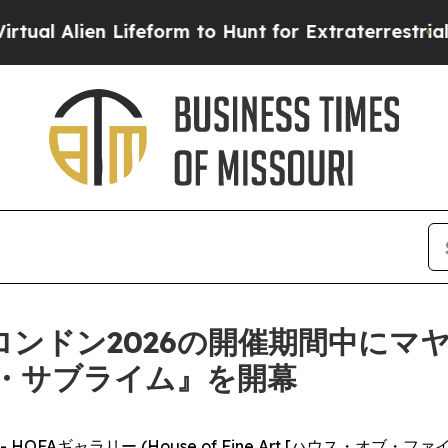
 Alien Lifeform to Hunt for Extraterrestrials
Abou
Wロンドン2026の開催期間中にマ
・サブライム』を開幕
RE) -- HOFAギャラリー (House of Fine Art [ハウス