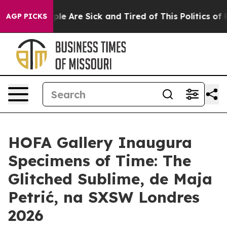
Win: “People Are Sick and Tired of This Politics of Ha
AGP PICKS
HOFA Gallery Inaugura
Specimens of Time: The
Glitched Sublime, de Maja
Petrić, na SXSW Londres
2026