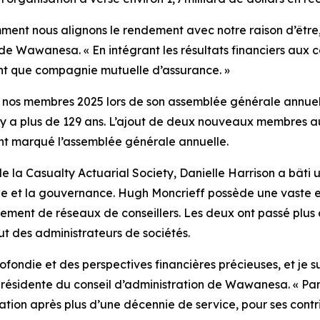
nt nous alignons le rendement avec notre raison d’être, e
 de Wawanesa. « En intégrant les résultats financiers aux 
ant que compagnie mutuelle d’assurance. »
 nos membres 2025
lors de son assemblée générale annue
l y a plus de 129 ans. L’ajout de deux nouveaux membres 
nt marqué l’assemblée générale annuelle.
e la Casualty Actuarial Society, Danielle Harrison a bâti 
que et la gouvernance. Hugh Moncrieff possède une vaste e
ement de réseaux de conseillers. Les deux ont passé plus d
tut des administrateurs de sociétés.
ondie et des perspectives financières précieuses, et je su
présidente du conseil d’administration de Wawanesa. « Par
tration après plus d’une décennie de service, pour ses con