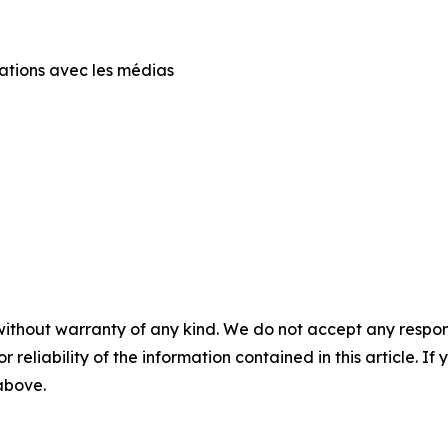
lations avec les médias
a
without warranty of any kind. We do not accept any responsib
r reliability of the information contained in this article. I
 above.