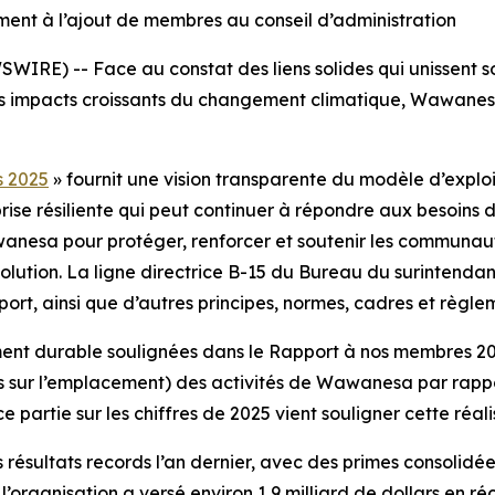
ent à l’ajout de membres au conseil d’administration
RE) -- Face au constat des liens solides qui unissent s
c les impacts croissants du changement climatique, Wawane
s 2025
» fournit une vision transparente du modèle d’explo
prise résiliente qui peut continuer à répondre aux besoins 
esa pour protéger, renforcer et soutenir les communautés
ution. La ligne directrice B-15 du Bureau du surintendant d
port, ainsi que d’autres principes, normes, cadres et règle
ment durable soulignées dans le
Rapport à nos membres 2
s sur l’emplacement) des activités de Wawanesa par rappor
e partie sur les chiffres de 2025 vient souligner cette réali
résultats records l’an dernier, avec des primes consolidées
, l’organisation a versé environ 1,9 milliard de dollars en r