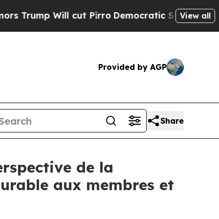
 Will cut Pirro
Democratic Socialists of Ameri
View all
Provided by AGP
Share
rspective de la
 durable aux membres et