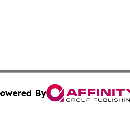
owered By
ubmit Press Release
Terms & Conditions
Copyright/DMCA
c. dba Affinity Group Publishing & Business Times of Miss