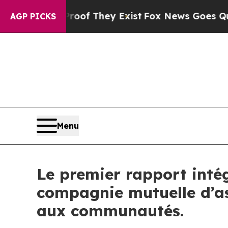
s no Proof They Exist
Fox News Goes Quiet as 'M
AGP PICKS
Menu
Le premier rapport inté
compagnie mutuelle d’as
aux communautés.