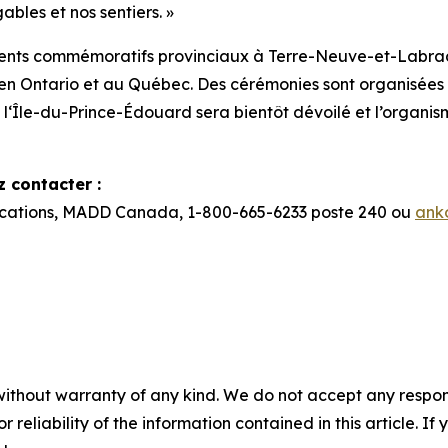
ables et nos sentiers. »
nts commémoratifs provinciaux à Terre-Neuve-et-Labrad
 en Ontario et au Québec. Des cérémonies sont organisée
l‘Île-du-Prince-Édouard sera bientôt dévoilé et l’organis
 contacter :
cations, MADD Canada, 1-800-665-6233 poste 240 ou
ank
without warranty of any kind. We do not accept any responsib
r reliability of the information contained in this article. I