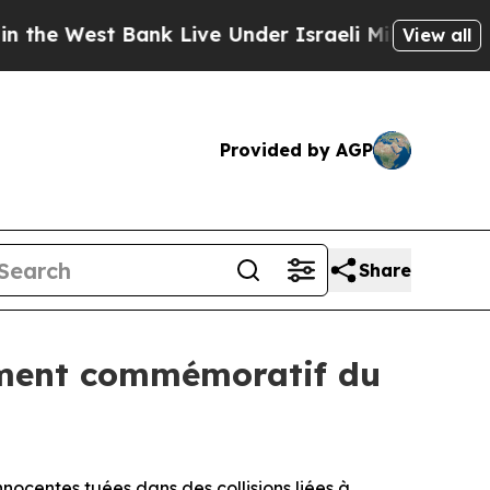
e West Bank Live Under Israeli Military Rule, Whi
View all
Provided by AGP
Share
ument commémoratif du
centes tuées dans des collisions liées à