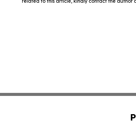
related to this article, kindly contact the author
P