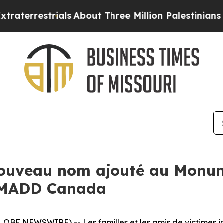
rrestrials
About Three Million Palestinians in th
 nouveau nom ajouté au Mon
 MADD Canada
E NEWSWIRE) -- Les familles et les amis de victimes inno