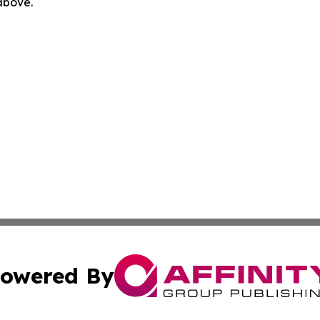
 above.
owered By