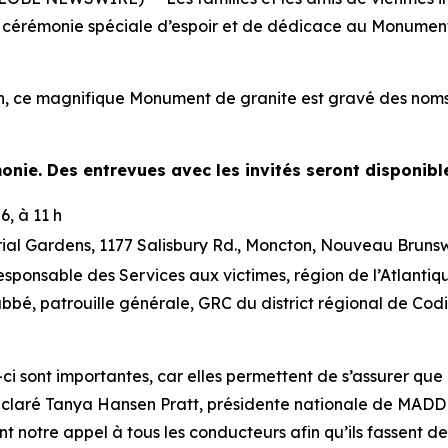
une cérémonie spéciale d’espoir et de dédicace au Monu
, ce magnifique Monument de granite est gravé des noms
monie. Des entrevues avec les invités seront disponib
6, à 11 h
al Gardens, 1177 Salisbury Rd., Moncton, Nouveau Bruns
ponsable des Services aux victimes, région de l’Atlant
bé, patrouille générale, GRC du district régional de Cod
ont importantes, car elles permettent de s’assurer que le
 a déclaré Tanya Hansen Pratt, présidente nationale de M
notre appel à tous les conducteurs afin qu’ils fassent de