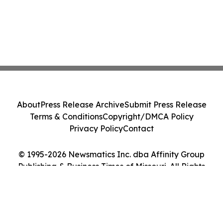
About
Press Release Archive
Submit Press Release
Terms & Conditions
Copyright/DMCA Policy
Privacy Policy
Contact
© 1995-2026 Newsmatics Inc. dba Affinity Group
Publishing & Business Times of Missouri. All Rights
Reserved.
Cookie Settings / Your Privacy Choices