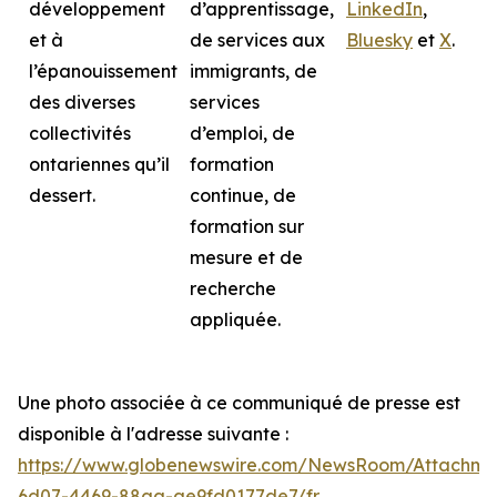
développement
d’apprentissage,
LinkedIn
,
et à
de services aux
Bluesky
et
X
.
l’épanouissement
immigrants, de
des diverses
services
collectivités
d’emploi, de
ontariennes qu’il
formation
dessert.
continue, de
formation sur
mesure et de
recherche
appliquée.
Une photo associée à ce communiqué de presse est
disponible à l'adresse suivante :
https://www.globenewswire.com/NewsRoom/Attachme
6d07-4469-88aa-ae9fd0177de7/fr