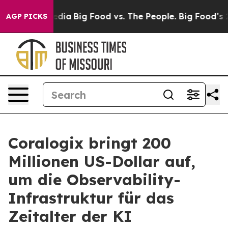
al Media
Big Food vs. The People. Big Food’s 239 Lawsu
AGP PICKS
Coralogix bringt 200
Millionen US-Dollar auf,
um die Observability-
Infrastruktur für das
Zeitalter der KI