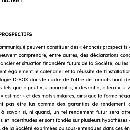
TACTER :
PROSPECTIFS
communiqué peuvent constituer des « énoncés prospectifs »
peuvent comprendre, entre autres, des déclarations concern
ancier et situation financière futurs de la Société, ou le
t également le calendrier et la réussite de l’installatio
nologie D-BOX dans le cadre de l’offre de formats haut
tels que « peut », « pourrait », « devrait », « fera », « v
r », « estimer » et des mots similaires, ainsi que la forme n
vent pas être lus comme des garanties de rendement ou
à savoir si, ni quand, un tel rendement futur sera att
 et incertitudes et sont fondés sur plusieurs hypothèses q
es de la Société exprimées ou sous-entendues dans ces én