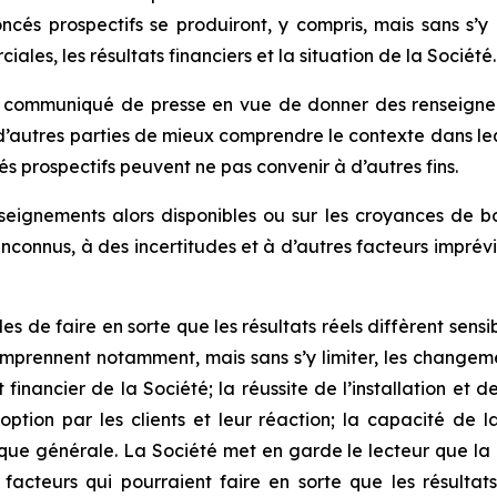
 prospectifs se produiront, y compris, mais sans s’y limite
ales, les résultats financiers et la situation de la Société.
 communiqué de presse en vue de donner des renseigneme
d’autres parties de mieux comprendre le contexte dans lequ
s prospectifs peuvent ne pas convenir à d’autres fins.
nseignements alors disponibles ou sur les croyances de b
et inconnus, à des incertitudes et à d’autres facteurs impr
les de faire en sorte que les résultats réels diffèrent se
mprennent notamment, mais sans s’y limiter, les change
t financier de la Société; la réussite de l’installation e
option par les clients et leur réaction; la capacité de 
ique générale. La Société met en garde le lecteur que la 
 facteurs qui pourraient faire en sorte que les résultat