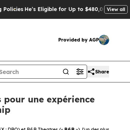
s
He’s Eligible for Up to $480,000 After Being W
View all
Provided by AGP
Share
 pour une expérience
hip
SX : DBO) et B&B Theatres («
B&B
»), l'un des plus