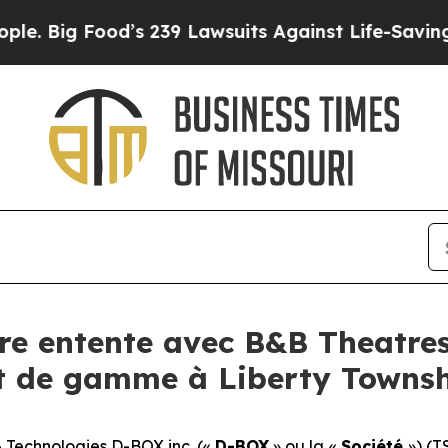
g Food’s 239 Lawsuits Against Life-Saving Policie
re entente avec B&B Theatres
t de gamme à Liberty Towns
Technologies D-BOX inc. («
D-BOX
» ou la «
Société
») (T