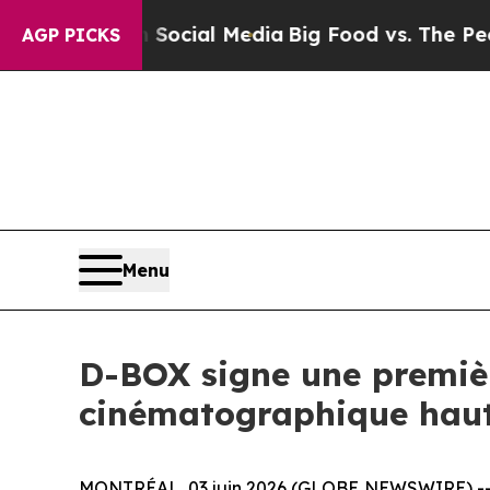
ages on Social Media
Big Food vs. The People. Bi
AGP PICKS
Menu
D-BOX signe une premiè
cinématographique hau
MONTRÉAL, 03 juin 2026 (GLOBE NEWSWIRE) -- 