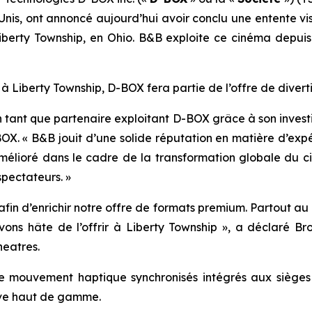
Unis, ont annoncé aujourd’hui avoir conclu une entente v
y Township, en Ohio. B&B exploite ce cinéma depuis jan
 à Liberty Township, D-BOX fera partie de l’offre de dive
n tant que partenaire exploitant D-BOX grâce à son inves
BOX. « B&B jouit d’une solide réputation en matière d’exp
mélioré dans le cadre de la transformation globale du ci
pectateurs. »
in d’enrichir notre offre de formats premium. Partout au p
s hâte de l’offrir à Liberty Township », a déclaré Br
eatres.
 mouvement haptique synchronisés intégrés aux sièges de
ive haut de gamme.