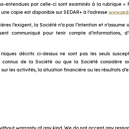
s-entendues par celle-ci sont examinés à la rubrique « F
nt une copie est disponible sur SEDAR+ à l’adresse
www.seda
lières l’exigent, la Société n’a pas l’intention et n’assum
ésent communiqué pour tenir compte d’informations, d
sques décrits ci-dessus ne sont pas les seuls susceptib
 connus de la Société ou que la Société considère ac
 les activités, la situation financière ou les résultats d’e
without warranty of any kind. We do not accept any responsib